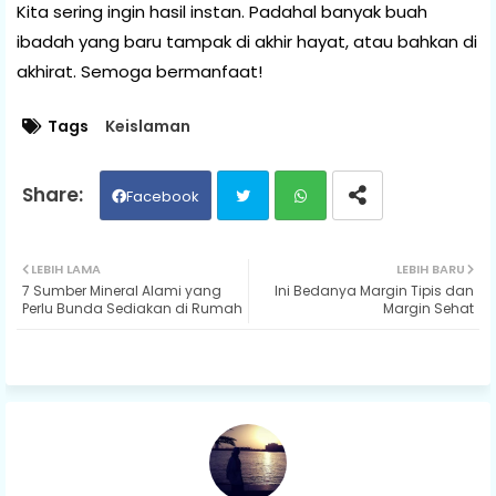
Kita sering ingin hasil instan. Padahal banyak buah
ibadah yang baru tampak di akhir hayat, atau bahkan di
akhirat. Semoga bermanfaat!
Tags
Keislaman
Facebook
Twit
Wh
LEBIH LAMA
LEBIH BARU
7 Sumber Mineral Alami yang
Ini Bedanya Margin Tipis dan
ter
ats
Perlu Bunda Sediakan di Rumah
Margin Sehat
ap
p