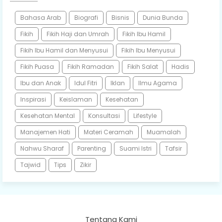
Bahasa Arab
Biografi
Bisnis
Dunia Bunda
Fikih
Fikih Haji dan Umrah
Fikih Ibu Hamil
Fikih Ibu Hamil dan Menyusui
Fikih Ibu Menyusui
Fikih Puasa
Fikih Ramadan
Fikih Salat
Hadis
Ibu dan Anak
Idul Fitri
Iklan
Ilmu Agama
Inspirasi
Keislaman
Kesehatan
Kesehatan Mental
Konsultasi
Lifestyle
Manajemen Hati
Materi Ceramah
Muamalah
Nahwu Sharaf
Parenting
Suami Istri
Tafsir
Tajwid
Tips
Zikir
Tentang Kami