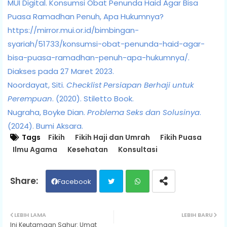
MUI Digital. Konsumsi Obat Penunda Haid Agar Bisa
Puasa Ramadhan Penuh, Apa Hukumnya?
https://mirror.mui.or.id/bimbingan-
syariah/51733/konsumsi-obat-penunda-haid-agar-
bisa-puasa-ramadhan-penuh-apa-hukumnya/.
Diakses pada 27 Maret 2023.
Noordayat, Siti.
Checklist Persiapan Berhaji untuk
Perempuan
. (2020). Stiletto Book.
Nugraha, Boyke Dian.
Problema Seks dan Solusinya
.
(2024). Bumi Aksara.
Tags
Fikih
Fikih Haji dan Umrah
Fikih Puasa
Ilmu Agama
Kesehatan
Konsultasi
Facebook
Twit
Wh
LEBIH LAMA
LEBIH BARU
Ini Keutamaan Sahur: Umat