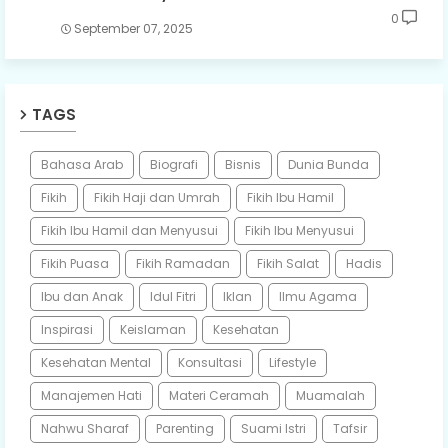
0
September 07, 2025
TAGS
Bahasa Arab
Biografi
Bisnis
Dunia Bunda
Fikih
Fikih Haji dan Umrah
Fikih Ibu Hamil
Fikih Ibu Hamil dan Menyusui
Fikih Ibu Menyusui
Fikih Puasa
Fikih Ramadan
Fikih Salat
Hadis
Ibu dan Anak
Idul Fitri
Iklan
Ilmu Agama
Inspirasi
Keislaman
Kesehatan
Kesehatan Mental
Konsultasi
Lifestyle
Manajemen Hati
Materi Ceramah
Muamalah
Nahwu Sharaf
Parenting
Suami Istri
Tafsir