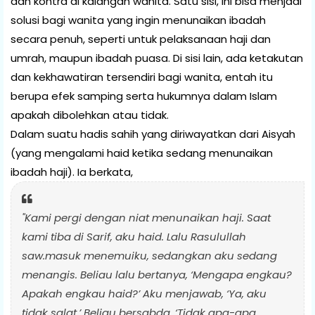
dan kontra di kalangan wanita. Satu sisi, ini bisa menjadi
solusi bagi wanita yang ingin menunaikan ibadah
secara penuh, seperti untuk pelaksanaan haji dan
umrah, maupun ibadah puasa. Di sisi lain, ada ketakutan
dan kekhawatiran tersendiri bagi wanita, entah itu
berupa efek samping serta hukumnya dalam Islam
apakah dibolehkan atau tidak.
Dalam suatu hadis sahih yang diriwayatkan dari Aisyah
(yang mengalami haid ketika sedang menunaikan
ibadah haji). Ia berkata,
"Kami pergi dengan niat menunaikan haji. Saat
kami tiba di Sarif, aku haid. Lalu Rasulullah
saw.masuk menemuiku, sedangkan aku sedang
menangis. Beliau lalu bertanya, ‘Mengapa engkau?
Apakah engkau haid?’ Aku menjawab, ‘Ya, aku
tidak salat.’ Beliau bersabda, ‘Tidak apa-apa.