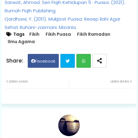
Sarwat, Ahmad. Seri Fiqih Kehidupan 5 : Puasa. (2021).
Rumah Fiqih Publishing.
Qardhawi, Y. (2011). Mukjizat Puasa: Resep Ilahi Agar
Sehat Ruhani-Jasmani. Mizania.
Tags
Fikih
Fikih Puasa
Fikih Ramadan
Ilmu Agama
Facebook
Twit
Wh
LEBIH LAMA
LEBIH BARU
ter
ats
ap
p