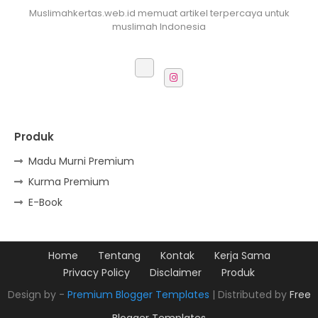
Muslimahkertas.web.id memuat artikel terpercaya untuk
muslimah Indonesia
Produk
Madu Murni Premium
Kurma Premium
E-Book
Home
Tentang
Kontak
Kerja Sama
Privacy Policy
Disclaimer
Produk
Design by -
Premium Blogger Templates
| Distributed by
Free
Blogger Templates